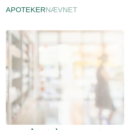
APOTEK
ER
NÆVNE
T