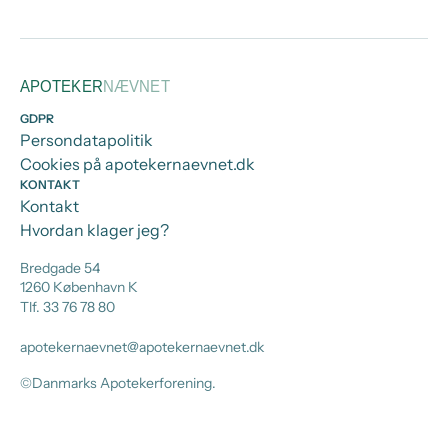
APOTEK
ER
NÆVNE
T
GDPR
Persondatapolitik
Cookies på apotekernaevnet.dk
KONTAKT
Kontakt
Hvordan klager jeg?
Bredgade 54
1260 København K
Tlf.
33 76 78 80
apotekernaevnet@apotekernaevnet.dk
©Danmarks Apotekerforening.